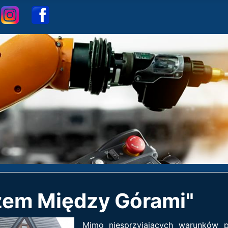
P
Instagram
Facebook
zem Między Górami"
Mimo niesprzyjających warunków p